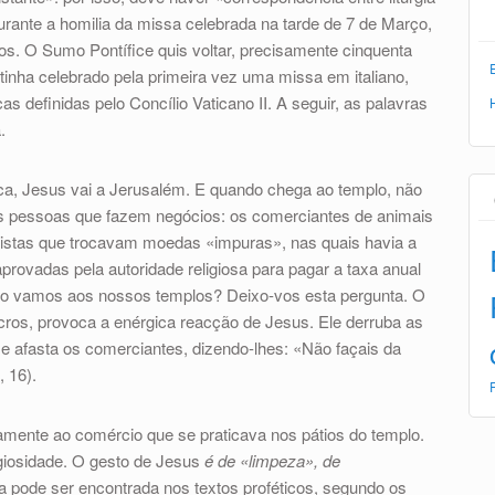
urante a homilia da missa celebrada na tarde de 7 de Março,
s. O Sumo Pontífice quis voltar, precisamente cinquenta
I tinha celebrado pela primeira vez uma missa em italiano,
s definidas pelo Concílio Vaticano II. A seguir, as palavras
.
ca, Jesus vai a Jerusalém. E quando chega ao templo, não
as pessoas que fazem negócios: os comerciantes de animais
mbistas que trocavam moedas «impuras», nas quais havia a
ovadas pela autoridade religiosa para pagar a taxa anual
o vamos aos nossos templos? Deixo-vos esta pergunta. O
ucros, provoca a enérgica reacção de Jesus. Ele derruba as
 e afasta os comerciantes, dizendo-lhes: «Não façais da
, 16).
amente ao comércio que se praticava nos pátios do templo.
igiosidade. O gesto de Jesus
é de «limpeza», de
ia pode ser encontrada nos textos proféticos, segundo os