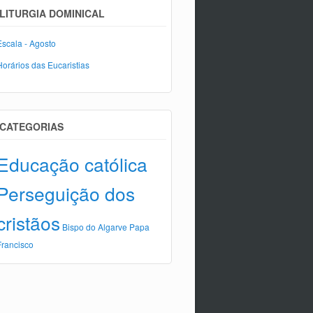
LITURGIA DOMINICAL
Escala - Agosto
Horários das Eucaristias
CATEGORIAS
Educação católica
Perseguição dos
cristãos
Bispo do Algarve
Papa
Francisco