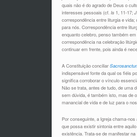
quais não é do agrado de Deus o culto
interesses pessoais (cf.
Is
1, 11-17;
J
correspondência entre liturgia e vid
para nós. Correspondência entre liturgi
enquanto celebro, penso também em mu
correspondência na celebração litúrgi
continuar em frente, pois ainda é ne
A Constituição conciliar
Sacrosanctu
indispensável fonte da qual os fiéis p
significa corroborar o vínculo essencia
Não se trata, antes de tudo, de uma d
sem dúvida, é também isto, mas de o
manancial de vida e de luz para o no
Por conseguinte, a Igreja chama-nos a
que possa existir sintonia entre aquil
existência. Trata-se de manifestar n