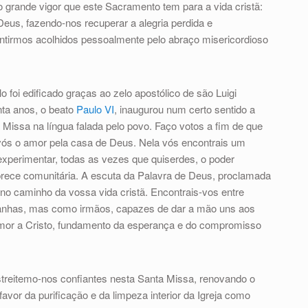
rande vigor que este Sacramento tem para a vida cristã:
Deus, fazendo-nos recuperar a alegria perdida e
ntirmos acolhidos pessoalmente pelo abraço misericordioso
 foi edificado graças ao zelo apostólico de são Luigi
nta anos, o beato
Paulo VI
, inaugurou num certo sentido a
 Missa na língua falada pelo povo. Faço votos a fim de que
 vós o amor pela casa de Deus. Nela vós encontrais um
s experimentar, todas as vezes que quiserdes, o poder
prece comunitária. A escuta da Palavra de Deus, proclamada
 no caminho da vossa vida cristã. Encontrais-vos entre
anhas, mas como irmãos, capazes de dar a mão uns aos
amor a Cristo, fundamento da esperança e do compromisso
estreitemo-nos confiantes nesta Santa Missa, renovando o
vor da purificação e da limpeza interior da Igreja como