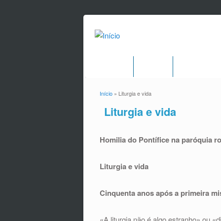
Início
Pároco
Serviços de 
Início
» Liturgia e vida
Está aqui
Liturgia e vida
Homilia do Pontífice na paróquia 
Liturgia e vida
Cinquenta anos após a primeira mis
«A liturgia não é algo estranho» ou «d