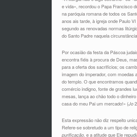
e vida», recordou o Papa Francisco d
na paróquia romana de todos os Santo
anos ais tarde, à igreja onde Paulo V
segundo as renovadas normas litúrgica
do Santo Padre naquela circunstância
Por ocasião da festa da Páscoa judai
encontra fiéis à procura de Deus, m
para a oferta dos sacrifícios; os ca
imagem do imperador, com moedas apr
do templo. O que encontramos quand
comércio indigno, fonte de grandes l
mesas, lança ao chão todo o dinheiro
casa do meu Pai um mercado!» (
Jo
2
Esta expressão não diz respeito unic
Refere-se sobretudo a um tipo de rel
purificação,
e a atitude que Ele repud