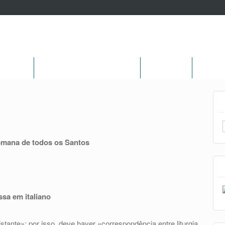
Pastoral
Secretariado Apoio Pastoral
Património
Agenda
romana de todos os Santos
sa em italiano
istante»: por isso, deve haver «correspondência entre liturgia