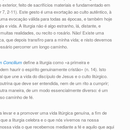
 exterior, feito de sacrifícios materiais e fundamentado em
r
7, 2-11). Este gesto é uma exortação ao culto autêntico, à
a; uma evocação válida para todas as épocas, e também hoje
a e vida. A liturgia não é algo estranho, lá, distante, e
itas realidades, ou recito o rosário. Não! Existe uma
ca, que depois transfiro para a minha vida; e nisto devemos
cessário percorrer um longo caminho.
m Concilium
define a liturgia como «a primeira e
odem haurir o espírito genuinamente cristão» (n. 14). Isto
l que une a vida do discípulo de Jesus e o culto litúrgico.
outrina que deve ser entendida, nem de um rito a cumprir;
utra maneira, de um modo essencialmente diverso: é um
sso caminho de fé.
 levar e a promover uma vida litúrgica genuína, a fim de
o que a liturgia celebra e o que nós vivemos na nossa
a nossa vida o que recebemos mediante a fé e aquilo que aqui