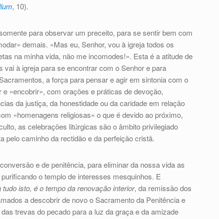
lium
, 10).
a somente para observar um preceito, para se sentir bem com
dar» demais. «Mas eu, Senhor, vou à igreja todos os
etas na minha vida, não me incomodes!». Esta é a atitude de
s vai à igreja para se encontrar com o Senhor e para
Sacramentos, a força para pensar e agir em sintonia com o
 e «encobrir», com orações e práticas de devoção,
ias da justiça, da honestidade ou da caridade em relação
com «homenagens religiosas» o que é devido ao próximo,
lto, as celebrações litúrgicas são o âmbito privilegiado
a pelo caminho da rectidão e da perfeição cristã.
e conversão e de penitência, para eliminar da nossa vida as
 purificando o templo de interesses mesquinhos. E
tudo isto, é o tempo da renovação interior
, da remissão dos
ados a descobrir de novo o Sacramento da Penitência e
 das trevas do pecado para a luz da graça e da amizade