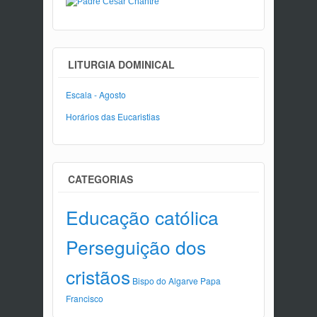
LITURGIA DOMINICAL
Escala - Agosto
Horários das Eucaristias
CATEGORIAS
Educação católica
Perseguição dos
cristãos
Bispo do Algarve
Papa
Francisco