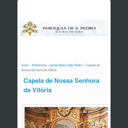
Início
»
Património
»
Igreja Matriz São Pedro
» Capela de
Está aqui
Nossa Senhora da Vitória
Capela de Nossa Senhora
da Vitória